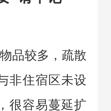
燃物品较多，疏散
与非住宿区未设
，很容易蔓延扩