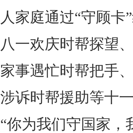
人家庭通过“守顾卡”
节八一欢庆时帮探望
活家事遇忙时帮把手
法涉诉时帮援助等十
“你为我们守国家，