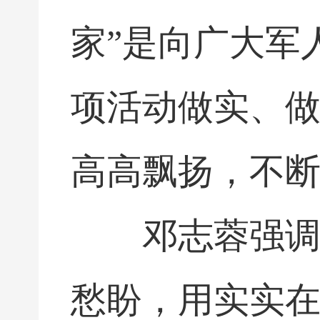
家”是向广大军
项活动做实、
高高飘扬，不
邓志蓉强调
愁盼，用实实