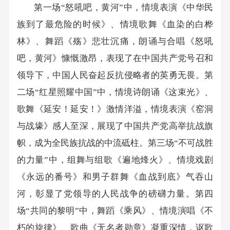
第一场“怒吼吧，黄河”中，情境表演《中华民
族到了最危险的时候》、情境歌舞《血染的白桦
林》、舞蹈《殇》悲壮沉痛，朗诵与合唱《怒吼
吧，黄河》慷慨激昂，表现了在中国共产党号召和
领导下，中国人民奋起反抗侵略者的英勇无畏。第
二场“红星照耀中国”中，情境诗朗诵《这束光》、
歌舞《延安！延安！》激情洋溢，情境表演《窑洞
与战壕》感人至深，展现了中国共产党高举抗战旗
帜，成为全民族抗战的中流砥柱。第三场“不可战胜
的力量”中，组舞与组歌《遍地烽火》、情境戏剧
《永远的番号》和男子群舞《血战到底》气吞山
河，彰显了党领导的人民战争的磅礴力量。第四
场“共同的黎明”中，舞蹈《乘风》、情境演唱《不
朽的旋律》、歌曲《无名者勋章》凝重深情，讴歌