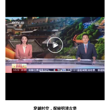
穿越时空，探秘明清古堡